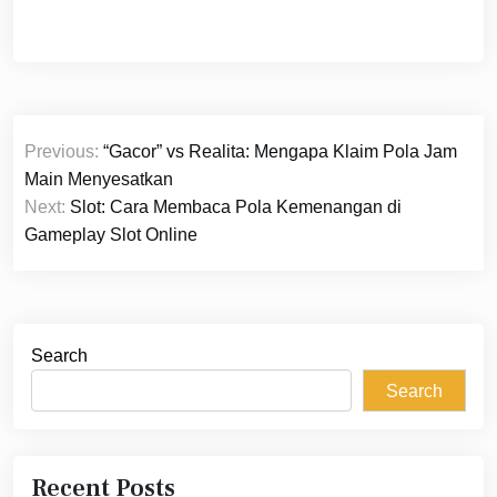
Post
Previous:
“Gacor” vs Realita: Mengapa Klaim Pola Jam
navigation
Main Menyesatkan
Next:
Slot: Cara Membaca Pola Kemenangan di
Gameplay Slot Online
Search
Search
Recent Posts