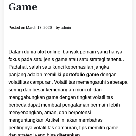
Game
Posted on
March 17, 2026
by
admin
Dalam dunia
slot
online, banyak pemain yang hanya
fokus pada satu jenis game atau satu strategi tertentu.
Padahal, salah satu kunci keberhasilan jangka
panjang adalah memiliki
portofolio game
dengan
volatilitas campuran. Volatilitas memengaruhi seberapa
sering dan besar kemenangan muncul, dan
menggabungkan game dengan tingkat volatilitas
berbeda dapat membuat pengalaman bermain lebih
menyenangkan, aman, dan berpotensi
menguntungkan. Artikel ini akan membahas
pentingnya volatilitas campuran, tips memilih game,
dan strategi yang bisa diterapkan.