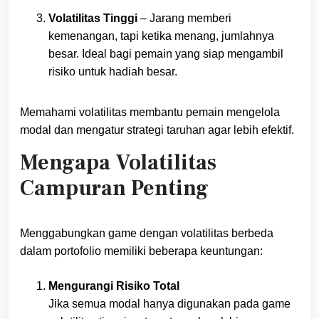
Volatilitas Tinggi
– Jarang memberi
kemenangan, tapi ketika menang, jumlahnya
besar. Ideal bagi pemain yang siap mengambil
risiko untuk hadiah besar.
Memahami volatilitas membantu pemain mengelola
modal dan mengatur strategi taruhan agar lebih efektif.
Mengapa Volatilitas
Campuran Penting
Menggabungkan game dengan volatilitas berbeda
dalam portofolio memiliki beberapa keuntungan:
Mengurangi Risiko Total
Jika semua modal hanya digunakan pada game