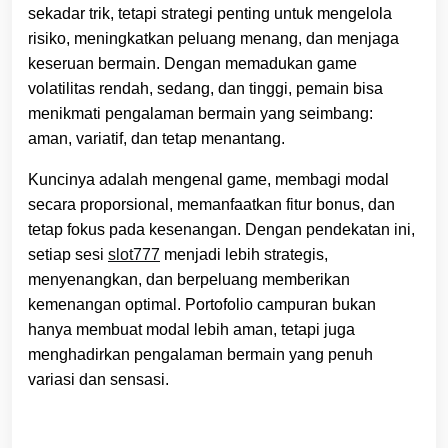
sekadar trik, tetapi strategi penting untuk mengelola
risiko, meningkatkan peluang menang, dan menjaga
keseruan bermain. Dengan memadukan game
volatilitas rendah, sedang, dan tinggi, pemain bisa
menikmati pengalaman bermain yang seimbang:
aman, variatif, dan tetap menantang.
Kuncinya adalah mengenal game, membagi modal
secara proporsional, memanfaatkan fitur bonus, dan
tetap fokus pada kesenangan. Dengan pendekatan ini,
setiap sesi
slot777
menjadi lebih strategis,
menyenangkan, dan berpeluang memberikan
kemenangan optimal. Portofolio campuran bukan
hanya membuat modal lebih aman, tetapi juga
menghadirkan pengalaman bermain yang penuh
variasi dan sensasi.