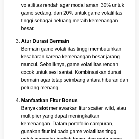
volatilitas rendah agar modal aman, 30% untuk
game sedang, dan 20% untuk game volatilitas
tinggi sebagai peluang meraih kemenangan
besar.
Atur Durasi Bermain
Bermain game volatilitas tinggi membutuhkan
kesabaran karena kemenangan besar jarang
muncul. Sebaliknya, game volatilitas rendah
cocok untuk sesi santai. Kombinasikan durasi
bermain agar tetap seimbang antara hiburan dan
peluang menang.
Manfaatkan Fitur Bonus
Banyak
slot
menawarkan fitur scatter, wild, atau
multiplier yang dapat meningkatkan
kemenangan. Dalam portofolio campuran,
gunakan fitur ini pada game volatilitas tinggi