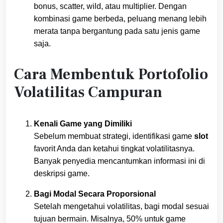
bonus, scatter, wild, atau multiplier. Dengan
kombinasi game berbeda, peluang menang lebih
merata tanpa bergantung pada satu jenis game
saja.
Cara Membentuk Portofolio
Volatilitas Campuran
Kenali Game yang Dimiliki
Sebelum membuat strategi, identifikasi game
slot
favorit Anda dan ketahui tingkat volatilitasnya.
Banyak penyedia mencantumkan informasi ini di
deskripsi game.
Bagi Modal Secara Proporsional
Setelah mengetahui volatilitas, bagi modal sesuai
tujuan bermain. Misalnya, 50% untuk game