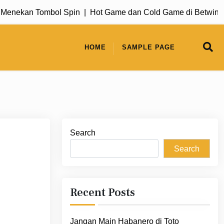
nekan Tombol Spin |
Hot Game dan Cold Game di Betwin188: 
HOME
SAMPLE PAGE
Search
Search
Recent Posts
Jangan Main Habanero di Toto