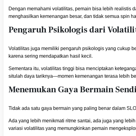
Dengan memahami volatilitas, pemain bisa lebih realistis 
menghasilkan kemenangan besar, dan tidak semua spin ha
Pengaruh Psikologis dari Volatili
Volatilitas juga memiliki pengaruh psikologis yang cukup b
karena sering mendapatkan hasil kecil.
Sementara itu, volatilitas tinggi bisa menciptakan ketega
situlah daya tariknya—momen kemenangan terasa lebih ber
Menemukan Gaya Bermain Sendi
Tidak ada satu gaya bermain yang paling benar dalam SL
Ada yang lebih menikmati ritme santai, ada juga yang l
variasi volatilitas yang memungkinkan pemain mengeksplor