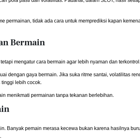
ola pasti dari volatilitas. Padahal, dalam SLOT, hasil setiap
ritme permainan, tidak ada cara untuk memprediksi kapan keme
an Bermain
tetapi mengatur cara bermain agar lebih nyaman dan terkontrol
 dengan gaya bermain. Jika suka ritme santai, volatilitas ren
 tinggi lebih cocok.
 menikmati permainan tanpa tekanan berlebihan.
ain
in. Banyak pemain merasa kecewa bukan karena hasilnya buruk
.