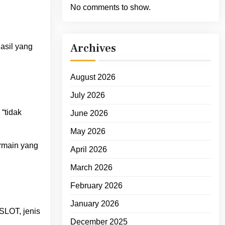
No comments to show.
Archives
asil yang
August 2026
July 2026
“tidak
June 2026
May 2026
rmain yang
April 2026
March 2026
February 2026
January 2026
SLOT, jenis
December 2025