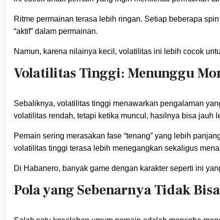
Ritme permainan terasa lebih ringan. Setiap beberapa spin
“aktif” dalam permainan.
Namun, karena nilainya kecil, volatilitas ini lebih cocok 
Volatilitas Tinggi: Menunggu M
Sebaliknya, volatilitas tinggi menawarkan pengalaman yan
volatilitas rendah, tetapi ketika muncul, hasilnya bisa jauh l
Pemain sering merasakan fase “tenang” yang lebih panjang
volatilitas tinggi terasa lebih menegangkan sekaligus menar
Di Habanero, banyak game dengan karakter seperti ini ya
Pola yang Sebenarnya Tidak Bisa