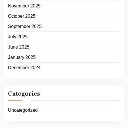
November 2025
October 2025
September 2025
July 2025
June 2025
January 2025
December 2024
Categories
Uncategorized