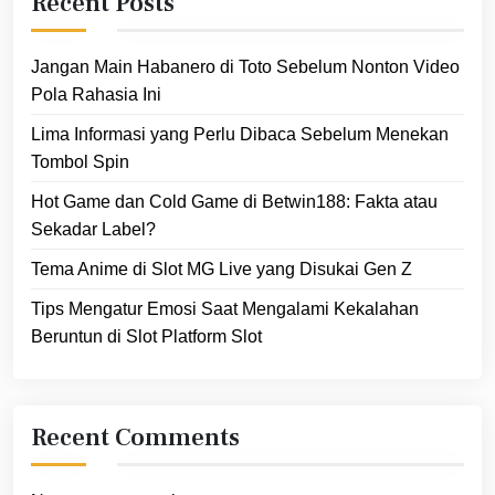
Recent Posts
Jangan Main Habanero di Toto Sebelum Nonton Video
Pola Rahasia Ini
Lima Informasi yang Perlu Dibaca Sebelum Menekan
Tombol Spin
Hot Game dan Cold Game di Betwin188: Fakta atau
Sekadar Label?
Tema Anime di Slot MG Live yang Disukai Gen Z
Tips Mengatur Emosi Saat Mengalami Kekalahan
Beruntun di Slot Platform Slot
Recent Comments