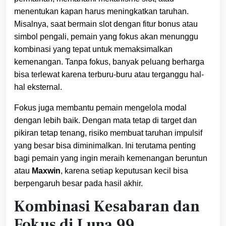
menentukan kapan harus meningkatkan taruhan.
Misalnya, saat bermain slot dengan fitur bonus atau
simbol pengali, pemain yang fokus akan menunggu
kombinasi yang tepat untuk memaksimalkan
kemenangan. Tanpa fokus, banyak peluang berharga
bisa terlewat karena terburu-buru atau terganggu hal-
hal eksternal.
Fokus juga membantu pemain mengelola modal
dengan lebih baik. Dengan mata tetap di target dan
pikiran tetap tenang, risiko membuat taruhan impulsif
yang besar bisa diminimalkan. Ini terutama penting
bagi pemain yang ingin meraih kemenangan beruntun
atau
Maxwin
, karena setiap keputusan kecil bisa
berpengaruh besar pada hasil akhir.
Kombinasi Kesabaran dan
Fokus di Luna 99